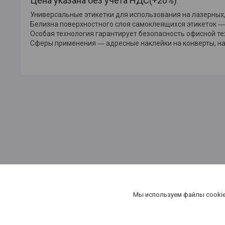
Цена указана без учета НДС(+20%)
.
Универсальные этикетки для использования на лазерных,
Белизна поверхностного слоя самоклеящихся этикеток ―
Особая технология гарантирует безопасность офисной те
Сферы применения ― адресные наклейки на конверты, на
канцтовары в Минске, купить бумагу в Минске,бумага в Мин
Мы используем файлы cookie