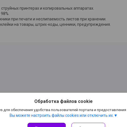
 струйных принтерах и копировальных аппаратах.
 98%.
хники при печати и неслипаемость листов при хранении.
клейки на товары, штрих-коды, ценники, предупреждения.
Обработка файлов cookie
ске,канцтовары Минск,
s для обеспечения удобства пользователей портала и предоставления
Вы можете настроить файлы cookies или отключить их.