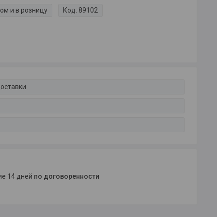
ом и в розницу
Код:
89102
доставки
ние 14 дней
по договоренности