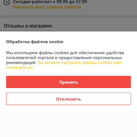
Сегодня работает с 09:00 до 17:00
Показать весь график работы
Отзывы о магазине
У компании пока нет отзывов, добавьте первый
Обработка файлов cookie
Мы используем файлы cookies для обеспечения удобства
О нас
пользователей портала и предоставления персональных
рекомендаций.
Вы можете настроить файлы cookies или
отключить их.
Контакты
Принять
Доставка и оплата
График работы
Отклонить
Полная версия сайта
Политика обработки cookies