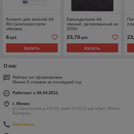
Блокнот для записей А4,
Еженедельник A4,
Пап
80л.(клетка)ассорти
чёрный, датированный на
пла
обложка
2026г
6
23,70
23
руб.
руб.
Купить
Купить
О нас
Рейтинг не сформирован
Менее 5 отзывов за последний год
Работает с 06.04.2011
г. Минск
ул.Скрыганова д.6/2-23, комн.2120 (1-ый этаж), Минск,
Беларусь
Контакты