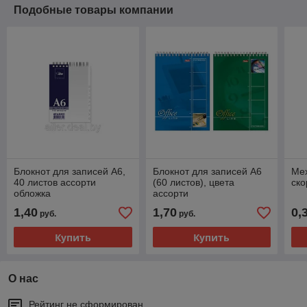
Подобные товары компании
Блокнот для записей А6,
Блокнот для записей А6
Ме
40 листов ассорти
(60 листов), цвета
ско
обложка
ассорти
1,40
1,70
0,
руб.
руб.
Купить
Купить
О нас
Рейтинг не сформирован