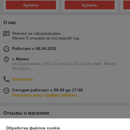
Купить
Купить
О нас
Рейтинг не сформирован
Менее 5 отзывов за последний год
Работает с 06.04.2011
г. Минск
ул.Скрыганова д.6/2-23, комн.2120 (1-ый этаж), Минск,
Беларусь
Контакты
Сегодня работает с 09:00 до 17:00
Показать весь график работы
Отзывы о магазине
У компании пока нет отзывов, добавьте первый
Обработка файлов cookie