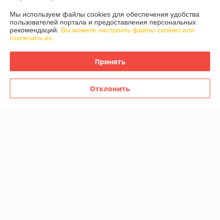
Мы используем файлы cookies для обеспечения удобства
О нас
пользователей портала и предоставления персональных
рекомендаций.
Вы можете настроить файлы cookies или
отключить их.
Контакты
Принять
Доставка и оплата
График работы
Отклонить
Полная версия сайта
Политика обработки cookies
Сайт создан на платформе Deal.by
Информация для покупателя
Юридическое лицо:
ООО "Айлер Трейд"
г. Минск, ул. Скрыганова 6/2-23, комн. 2120 1ый этаж