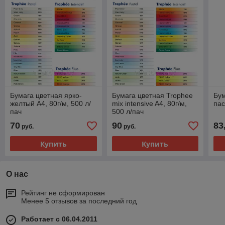
Бумага цветная ярко-
Бумага цветная Trophee
Бум
желтый A4, 80г/м, 500 л/
mix intensive A4, 80г/м,
пас
пач
500 л/пач
70
90
83
руб.
руб.
Купить
Купить
О нас
Рейтинг не сформирован
Менее 5 отзывов за последний год
Работает с 06.04.2011