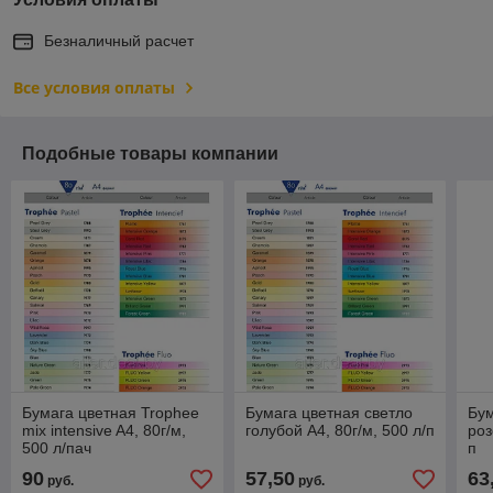
Безналичный расчет
Все условия оплаты
Подобные товары компании
Бумага цветная Trophee
Бумага цветная светло
Бум
mix intensive A4, 80г/м,
голубой A4, 80г/м, 500 л/п
роз
500 л/пач
п
90
57,50
63
руб.
руб.