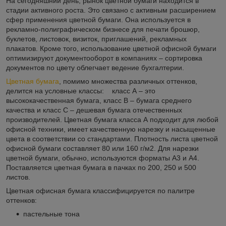
На сегодняшний день, рынок цветной бумаги находится в
стадии активного роста. Это связано с активным расширением
сфер применения цветной бумаги. Она используется в
рекламно-полиграфическом бизнесе для печати брошюр,
буклетов, листовок, визиток, приглашений, рекламных
плакатов. Кроме того, использование цветной офисной бумаги
оптимизируют документооборот в компаниях – сортировка
документов по цвету облегчает ведение бухгалтерии.
Цветная бумага
, помимо множества различных оттенков,
делится на условные классы: класс А – это
высококачественная бумага, класс В – бумага среднего
качества и класс С – дешевая бумага отечественных
производителей. Цветная бумага класса А подходит для любой
офисной техники, имеет качественную нарезку и насыщенные
цвета в соответствии со стандартами. Плотность листа цветной
офисной бумаги составляет 80 или 160 г/м2. Для нарезки
цветной бумаги, обычно, используются форматы А3 и А4.
Поставляется цветная бумага в пачках по 200, 250 и 500
листов.
Цветная офисная бумага классифицируется по палитре
оттенков:
пастельные тона